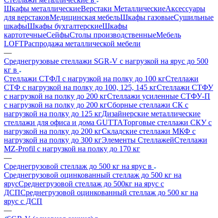
Шкафы металлические
Верстаки Металлические
Аксессуары
для верстаков
Медицинская мебель
Шкафы газовые
Сушильные
шкафы
Шкафы бухгалтерские
Шкафы
картотечные
Сейфы
Столы производственные
Мебель
LOFT
Распродажа металлической мебели
—
Среднегрузовые стеллажи SGR-V с нагрузкой на ярус до 500
кг в
Стеллажи СТФЛ с нагрузкой на полку до 100 кг
Стеллажи
СТФ с нагрузкой на полку до 100, 125, 145 кг
Стеллажи СТФУ
с нагрузкой на полку до 200 кг
Стеллажи усиленные СТФУ-П
с нагрузкой на полку до 200 кг
Сборные стеллажи СК с
нагрузкой на полку до 125 кг
Дизайнерские металлические
стеллажи для офиса и дома GUTTA
Торговые стеллажи СКУ с
нагрузкой на полку до 200 кг
Складские стеллажи МКФ с
нагрузкой на полку до 300 кг
Элементы Стеллажей
Стеллажи
MZ-Profil с нагрузкой на полку до 170 кг
—
Среднегрузовой стеллаж до 500 кг на ярус в
Среднегрузовой оцинкованный стеллаж до 500 кг на
ярус
Среднегрузовой стеллаж до 500кг на ярус с
ДСП
Среднегрузовой оцинкованный стеллаж до 500 кг на
ярус с ДСП
—