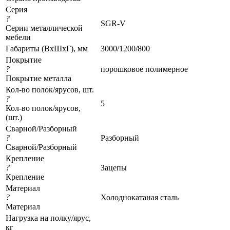
Серия
?
SGR-V
Серии металлической
мебели
Габариты (ВхШхГ), мм
3000/1200/800
Покрытие
?
порошковое полимерное
Покрытие металла
Кол-во полок/ярусов, шт.
?
5
Кол-во полок/ярусов,
(шт.)
Сварной/Разборный
?
Разборный
Сварной/Разборный
Крепление
?
Зацепы
Крепление
Материал
?
Холоднокатаная сталь
Материал
Нагрузка на полку/ярус,
кг