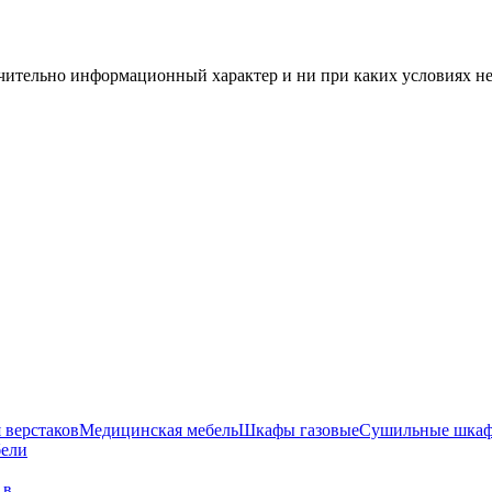
чительно информационный характер и ни при каких условиях н
 верстаков
Медицинская мебель
Шкафы газовые
Сушильные шка
бели
г в