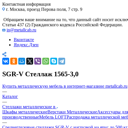
Контактная информация
г. Москва, проезд Перова поля, 7 стр. 9
Обращаем ваше внимание на то, что данный сайт носит исклю
Статьи 437 (2) Гражданского кодекса Российской Федерации.
in@metallcab.ru
Вконтакте
Яндекс.Дзен
SGR-V Стеллаж 1565-3,0
Купить металлическую мебель в интернет-магазине metallcab.ru
—
Каталог
—
Стеллажи металлические в
Шкафы металлические
Верстаки Металлические
Аксессуары для
производственные
Мебель LOFT
Распродажа металлической ме
—
Среднегрузовые стеллажи SGR-V с нагрузкой на ярус до 500 к