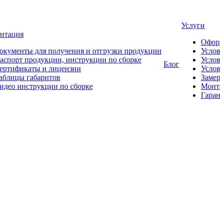
Услуги
нтация
Офор
окументы для получения и отгрузки продукции
Усло
аспорт продукции, инструкции по сборке
Услов
Блог
ертификаты и лицензии
Услов
аблицы габаритов
Замер
идео инструкции по сборке
Монт
Гаран