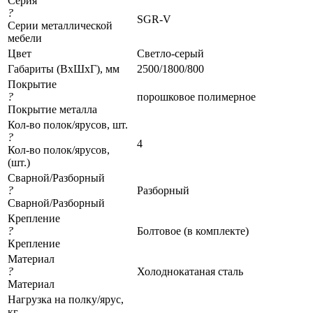
Серия
?
SGR-V
Серии металлической
мебели
Цвет
Светло-серый
Габариты (ВхШхГ), мм
2500/1800/800
Покрытие
?
порошковое полимерное
Покрытие металла
Кол-во полок/ярусов, шт.
?
4
Кол-во полок/ярусов,
(шт.)
Сварной/Разборный
?
Разборный
Сварной/Разборный
Крепление
?
Болтовое (в комплекте)
Крепление
Материал
?
Холоднокатаная сталь
Материал
Нагрузка на полку/ярус,
кг