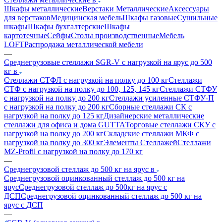
Шкафы металлические
Верстаки Металлические
Аксессуары
для верстаков
Медицинская мебель
Шкафы газовые
Сушильные
шкафы
Шкафы бухгалтерские
Шкафы
картотечные
Сейфы
Столы производственные
Мебель
LOFT
Распродажа металлической мебели
—
Среднегрузовые стеллажи SGR-V с нагрузкой на ярус до 500
кг в
Стеллажи СТФЛ с нагрузкой на полку до 100 кг
Стеллажи
СТФ с нагрузкой на полку до 100, 125, 145 кг
Стеллажи СТФУ
с нагрузкой на полку до 200 кг
Стеллажи усиленные СТФУ-П
с нагрузкой на полку до 200 кг
Сборные стеллажи СК с
нагрузкой на полку до 125 кг
Дизайнерские металлические
стеллажи для офиса и дома GUTTA
Торговые стеллажи СКУ с
нагрузкой на полку до 200 кг
Складские стеллажи МКФ с
нагрузкой на полку до 300 кг
Элементы Стеллажей
Стеллажи
MZ-Profil с нагрузкой на полку до 170 кг
—
Среднегрузовой стеллаж до 500 кг на ярус в
Среднегрузовой оцинкованный стеллаж до 500 кг на
ярус
Среднегрузовой стеллаж до 500кг на ярус с
ДСП
Среднегрузовой оцинкованный стеллаж до 500 кг на
ярус с ДСП
—